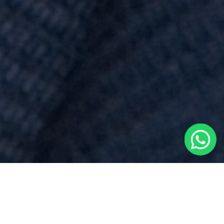
Costi
per
Acquisto Prima Casa
vicino a
Soriso