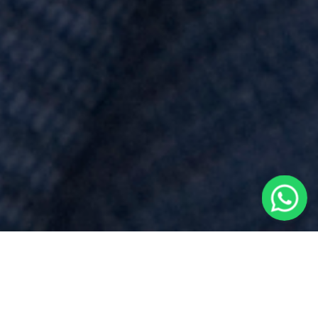
Costi
per
Atto Di Divisione
vicino a
Pella