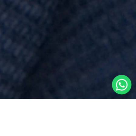
Costi
per
Mutui Consap
vicino a
Mandello Vitta