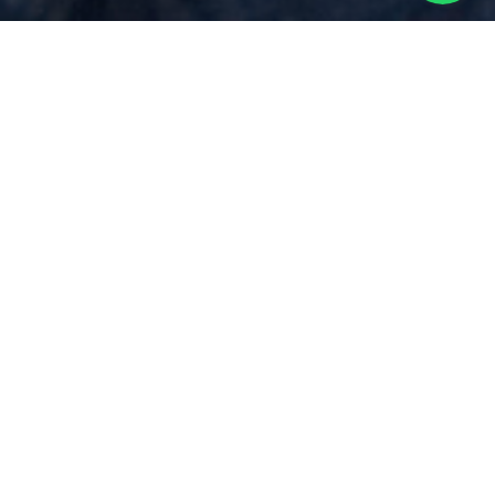
Costi
per
Under 36 Agevolazioni
Prima Casa
vicino a
Borgo Ticino
Via Dei Mille 17, Borgomanero (NO)