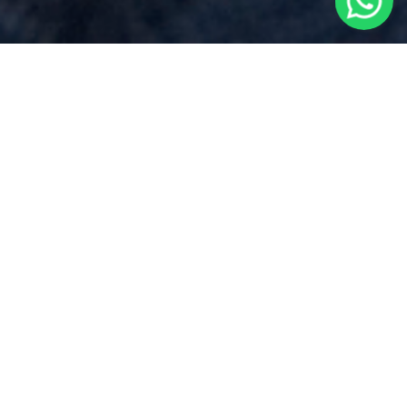
Costo Notaio
per
Compravendita
Immobiliare
vicino a
Cellio con
Breia
Via Dei Mille 17, Borgomanero (NO)