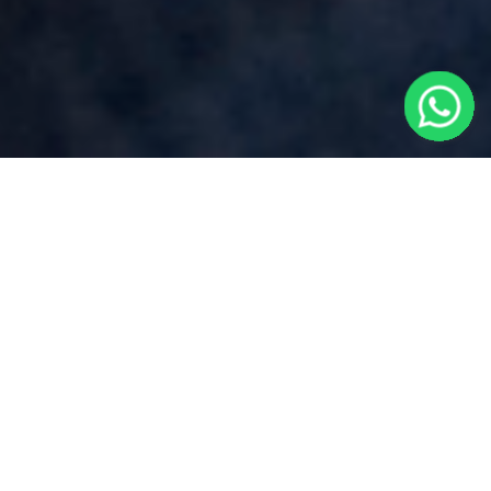
NOTAIO A BORGOMANERO e
NOVARA
Richiedi un preventivo gratuito allo studio Bucolo
indicando il tipo di atto necessario vicino a Pisano.
Riceverai una risposta nel minor tempo possibile.
Offriamo consulenza in materie Notarili
vicino a