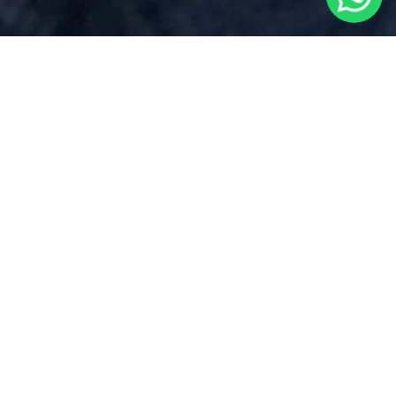
Parcella Notaio
per
Dichiarazione
Di Successione
vicino a
Comignago
Via Dei Mille 17, Borgomanero (NO)