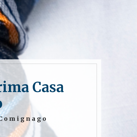
rima Casa
o
 Comignago