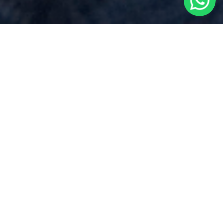
Preventivo Notaio
per
Agevolazioni
Under 36
vicino a
Garbagna
Novarese
Via Dei Mille 17, Borgomanero (NO)