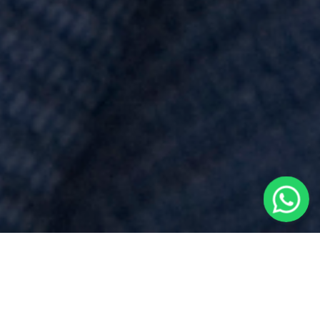
Preventivo Notaio
per
Atto Di
Mutuo
vicino a
Armeno