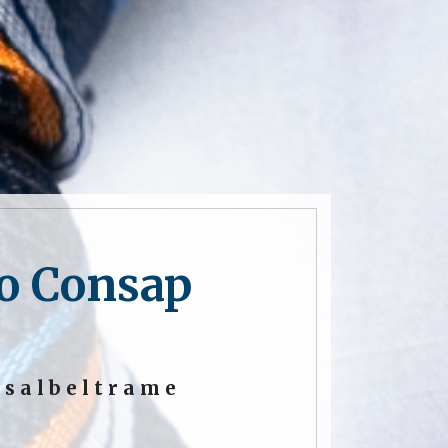
uo Consap
asalbeltrame