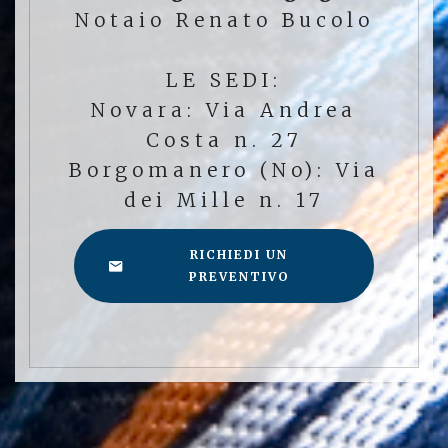
Notaio Renato Bucolo
LE SEDI:
Novara: Via Andrea
Costa n. 27
Borgomanero (No): Via
dei Mille n. 17
RICHIEDI UN
PREVENTIVO