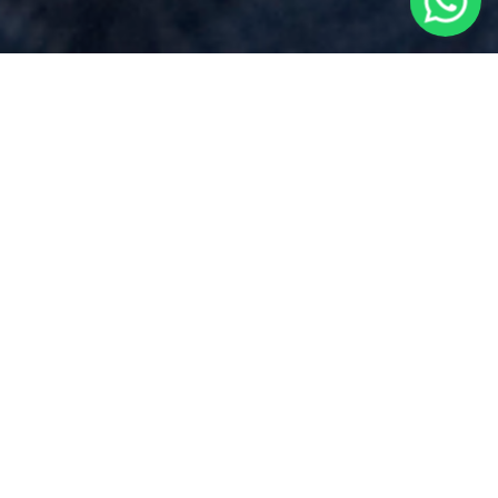
Preventivo Notaio
per
Bonus Prima
Casa Under 36
vicino a
Cavaglio
d'Agogna
Via Dei Mille 17, Borgomanero (NO)