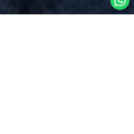
Preventivo Notaio
per
Compravendita Immobiliare
vicino
a
Borgo Vercelli
Via Dei Mille 17, Borgomanero (NO)