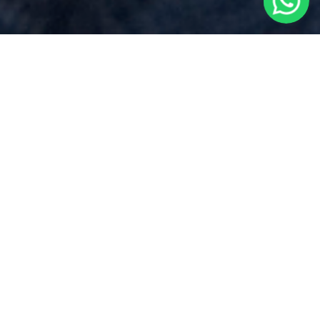
Preventivo Notaio
per
Compravendita Immobiliare
vicino
a
Dormelletto
Via Dei Mille 17, Borgomanero (NO)