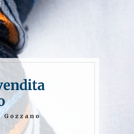
vendita
o
a Gozzano