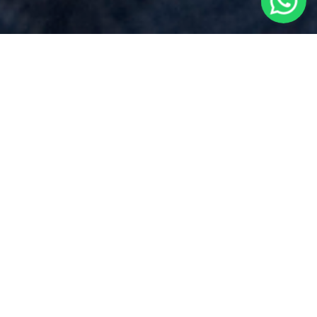
Preventivo Notaio
per
Compravendita Immobiliare
vicino
a
Nibbiola
Via Dei Mille 17, Borgomanero (NO)