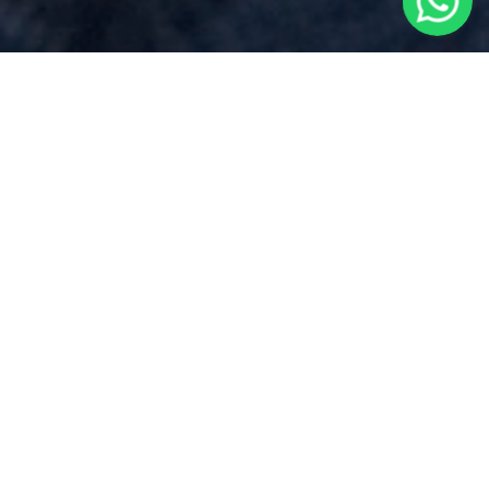
Preventivo Notaio
per
Compravendita Immobiliare
vicino
a
Orta San Giulio
Via Dei Mille 17, Borgomanero (NO)