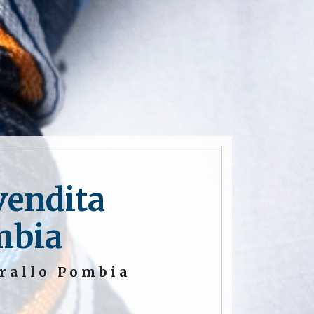
vendita
mbia
arallo Pombia