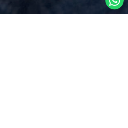
Preventivo Notaio
per
Compravendita Immobiliare
vicino
a
Veruno
Via Dei Mille 17, Borgomanero (NO)