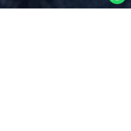
Preventivo Notaio
per
Costituzione
Enti Terzo Settore
vicino a
Biandrate
Via Dei Mille 17, Borgomanero (NO)