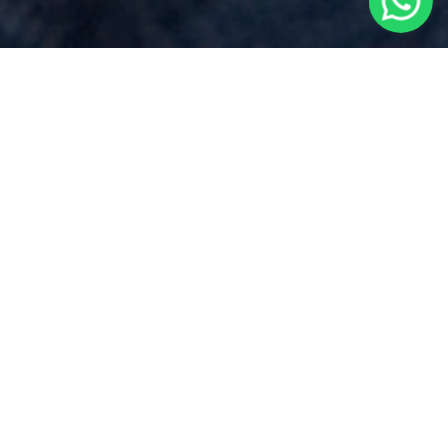
Preventivo Notaio
per
Donazione
Immobile
vicino a
Garbagna
Novarese
Via Dei Mille 17, Borgomanero (NO)