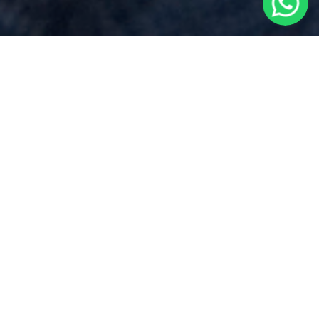
Preventivo Notaio
per
Pubblicazione Testamento Olografo
vicino a
Arona
Via Dei Mille 17, Borgomanero (NO)