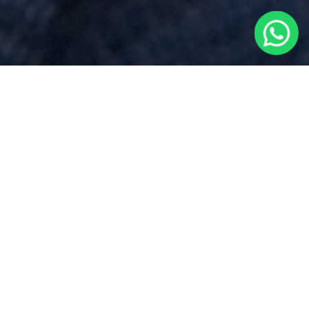
Preventivo Notaio
per
Pubblicazione Testamento Olografo
vicino a
Borgo Vercelli