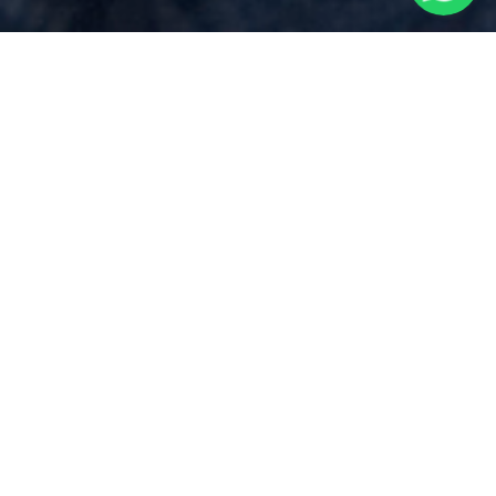
Prezzo
per
Dichiarazione Di
Successione
vicino a
Madonna del
Sasso
Via Dei Mille 17, Borgomanero (NO)