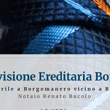
isione Ereditaria B
arile a Borgomanero vicino a B
Notaio Renato Bucolo