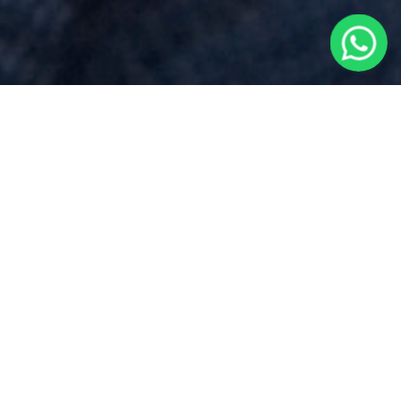
Prezzo
per
Pubblicazione
Testamento Olografo
vicino a
Bellinzago Novarese