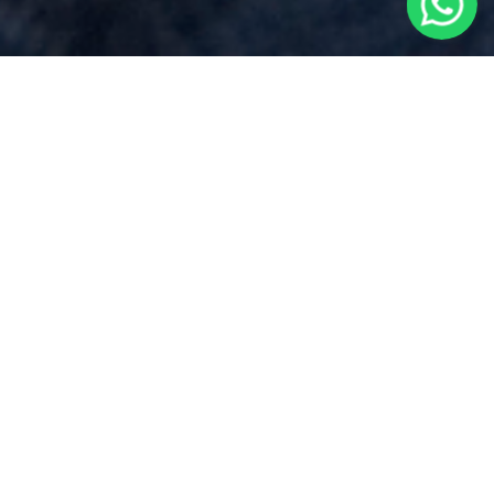
Prezzo
per
Pubblicazione
Testamento Olografo
vicino a
Sozzago
Via Dei Mille 17, Borgomanero (NO)