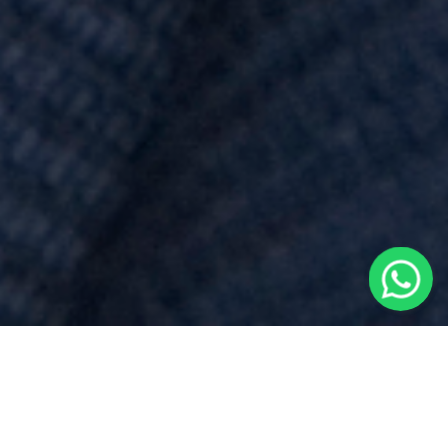
Prezzo
per
Testamento
vicino a
Mandello Vitta