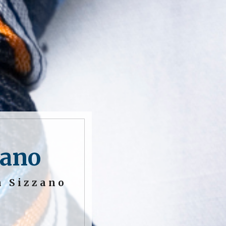
zano
a Sizzano