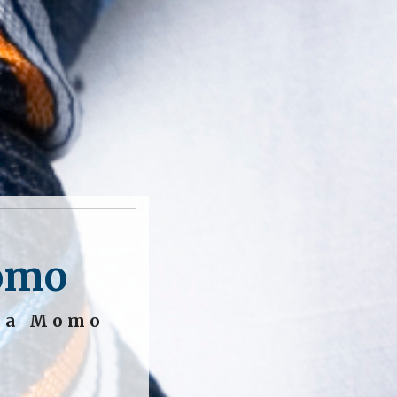
Momo
o a Momo