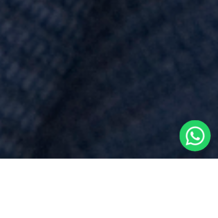
Spese Notarili
per
Atto Di Mutuo
vicino a
Soriso