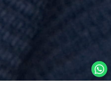
Spese Notarili
per
Atto Di Mutuo
vicino a
Veruno