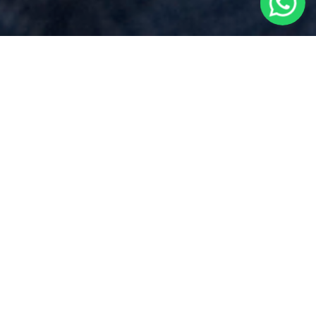
Spese Notarili
per
Under 36
Agevolazioni Prima Casa
vicino a
Comignago
Via Dei Mille 17, Borgomanero (NO)